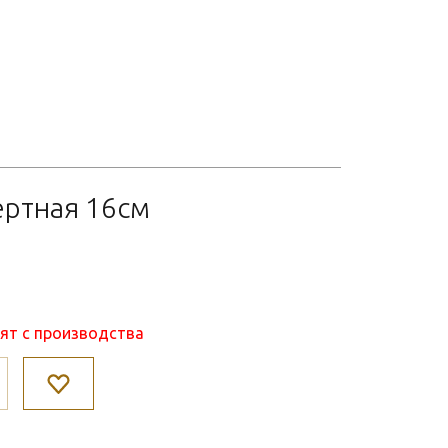
ертная 16см
нят с производства