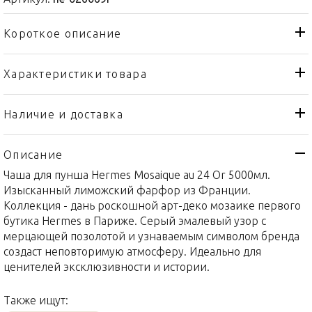
Короткое описание
Характеристики товара
Чаша
Тип товара
Hermes
Бренд
Наличие и доставка
Mosaique au 24 "Or"
Коллекция
Описание
Франция
Страна производителя
Чаша для пунша Hermes Mosaique au 24 Or 5000мл.
Золото, Фарфор
Материал
Изысканный лиможский фарфор из Франции.
5000мл
Объем / Размер
Коллекция - дань роскошной арт-деко мозаике первого
бутика Hermes в Париже. Серый эмалевый узор с
мерцающей позолотой и узнаваемым символом бренда
создаст неповторимую атмосферу. Идеально для
ценителей эксклюзивности и истории.
Также ищут: