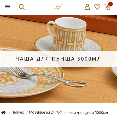
0
ЧАША ДЛЯ ПУНША 5000МЛ
Hermes
Mosaique au 24 "Or"
Чаша для пунша 5000мл
/
/
/