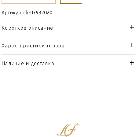
Артикул:
ch-07932020
Короткое описание
Характеристики товара
Стакан
Тип товара
Christofle
Бренд
Наличие и доставка
Marly
Коллекция
Франция
Страна производителя
Платин, Хрусталь
Материал
0,19л
Объем / Размер