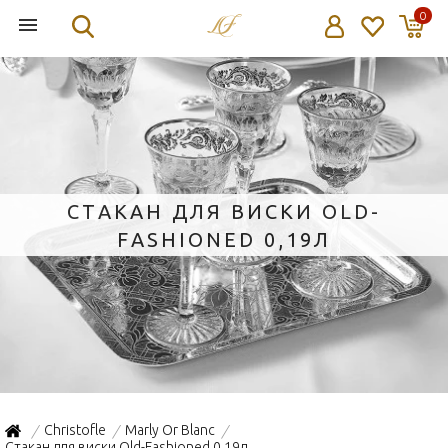
0
СТАКАН ДЛЯ ВИСКИ OLD-
FASHIONED 0,19Л
Christofle
Marly Or Blanc
/
/
/
Стакан для виски Old-Fashioned 0,19л