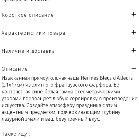
Короткое описание
Характеристики товара
Чаша
Тип товара
Hermes
Бренд
Наличие и доставка
Bleus d'Ailleurs
Коллекция
Описание
Франция
Страна производителя
Изысканная прямоугольная чаша Hermes Bleus d'Ailleurs
Фарфор
Материал
(21x17см) из элитного французского фарфора. Ее
21 x 17см
Объем / Размер
контрастная сине-белая гамма с геометрическими
узорами превращает любую сервировку в произведение
искусства. Создайте атмосферу праздника с этим
акцентным предметом, подчеркивающим глубину
лазурной эмали и ваш безупречный вкус.
Также ищут: