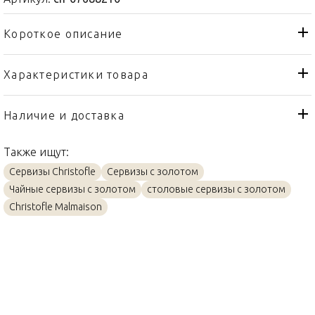
Короткое описание
Характеристики товара
Чаша
Тип товара
Christofle
Бренд
Наличие и доставка
Malmaison Impériale
Коллекция
Также ищут:
Франция
Страна производителя
Сервизы Christofle
Сервизы с золотом
Золото, Фарфор
Материал
Чайные сервизы с золотом
столовые сервизы с золотом
29,5см
Объем / Размер
Christofle Malmaison