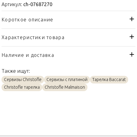
Артикул:
ch-07687270
Короткое описание
Характеристики товара
Тарелка
Тип товара
Christofle
Бренд
Наличие и доставка
Malmaison Impériale
Коллекция
Также ищут:
Франция
Страна производителя
Сервизы Christofle
Сервизы с платиной
Тарелка Baccarat
Платин, Фарфор
Материал
Christofle тарелка
Christofle Malmaison
31см
Объем / Размер