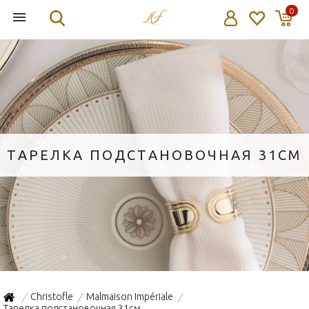
0
ТАРЕЛКА ПОДСТАНОВОЧНАЯ 31СМ
Christofle
Malmaison Impériale
/
/
/
Тарелка подстановочная 31см