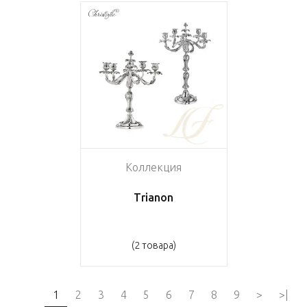
Коллекция
Trianon
(2 товара)
1
2
3
4
5
6
7
8
9
>
>|