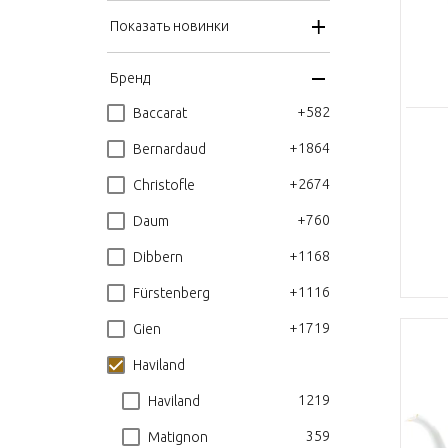
Показать новинки
Бренд
+582
Baccarat
+1864
Bernardaud
+2674
Christofle
+760
Daum
+1168
Dibbern
+1116
Fürstenberg
+1719
Gien
Haviland
1219
Haviland
359
Matignon