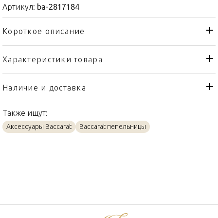
Артикул:
ba-2817184
Короткое описание
Характеристики товара
Пепельница
Тип товара
Baccarat
Бренд
Наличие и доставка
Louxor
Коллекция
Также ищут:
Франция
Страна производителя
Аксессуары Baccarat
Baccarat пепельницы
Хрусталь
Материал
20см
Объем / Размер