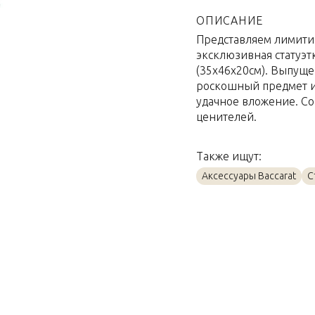
Материал
ОПИСАНИЕ
Представляем лимити
Объем / Размер
эксклюзивная статуэт
(35x46x20см). Выпуще
роскошный предмет ин
удачное вложение. С
ценителей.
Также ищут:
Аксессуары Baccarat
С