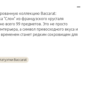
Хрусталь
рованную коллекцию Baccarat:
35 x 46 x 20см
ка "Слон" из французского хрусталя
но всего 99 предметов. Это не просто
терьера, а символ превосходного вкуса и
о временем станет редким сокровищем для
татуэтки Baccarat