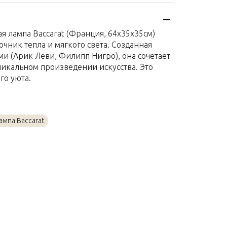
Франция
я
Хрусталь
ая лампа Baccarat (Франция, 64x35x35см)
64 x 35 x 35см
очник тепла и мягкого света. Созданная
 (Арик Леви, Филипп Нигро), она сочетает
уникальном произведении искусства. Это
о уюта.
ампа Baccarat