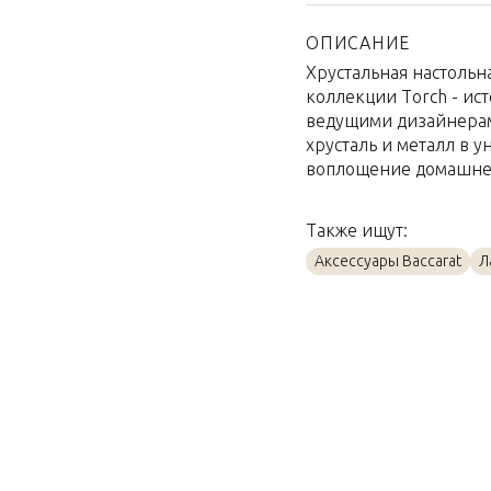
Страна производител
Материал
ОПИСАНИЕ
Хрустальная настольн
Объем / Размер
коллекции Torch - ист
ведущими дизайнерами
хрусталь и металл в 
воплощение домашнег
Также ищут:
Аксессуары Baccarat
Л