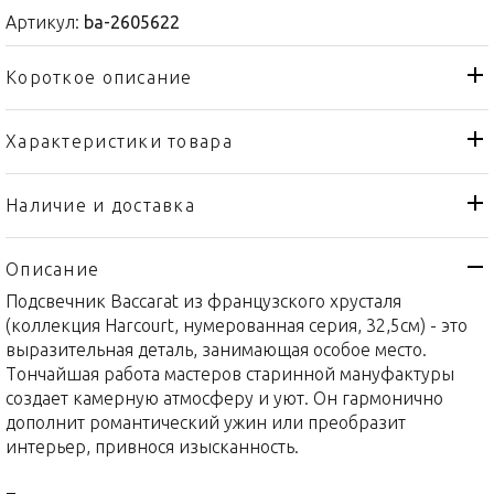
Артикул:
ba-2605622
Короткое описание
Характеристики товара
Подсвечник
Тип товара
Baccarat
Бренд
Наличие и доставка
Harcourt
Коллекция
Описание
Франция
Страна производителя
Подсвечник Baccarat из французского хрусталя
Хрусталь
Материал
(коллекция Harcourt, нумерованная серия, 32,5см) - это
32,5см
Объем / Размер
выразительная деталь, занимающая особое место.
Тончайшая работа мастеров старинной мануфактуры
создает камерную атмосферу и уют. Он гармонично
дополнит романтический ужин или преобразит
интерьер, привнося изысканность.