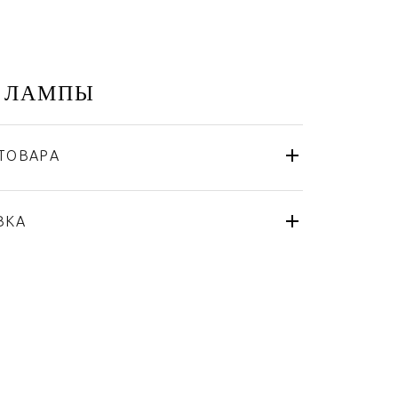
 ЛАМПЫ
ТОВАРА
Baccarat
Франция
я
ВКА
Золото, Хрусталь