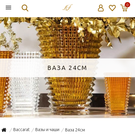
0
ВАЗА 24СМ
Baccarat
Вазы и чаши
Ваза 24см
/
/
/