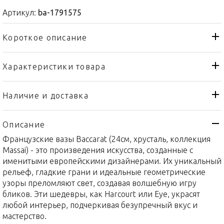
Артикул:
ba-1791575
Короткое описание
Характеристики товара
Ваза
Тип товара
Baccarat
Бренд
Наличие и доставка
Massai
Коллекция
Описание
Франция
Страна производителя
Французские вазы Baccarat (24см, хрусталь, коллекция
Хрусталь
Материал
Massai) - это произведения искусства, созданные с
24см
Объем / Размер
именитыми европейскими дизайнерами. Их уникальный
рельеф, гладкие грани и идеальные геометрические
узоры преломляют свет, создавая волшебную игру
бликов. Эти шедевры, как Harcourt или Eye, украсят
любой интерьер, подчеркивая безупречный вкус и
мастерство.