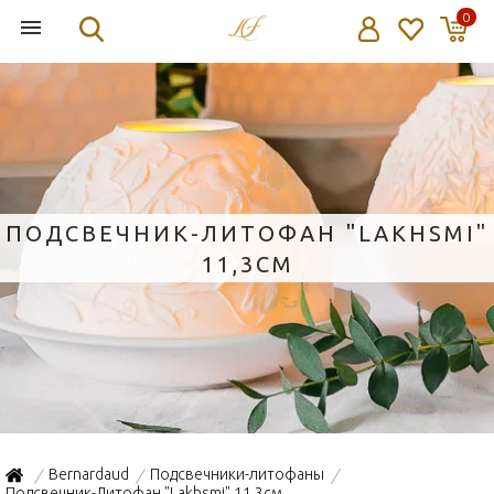
0
ПОДСВЕЧНИК-ЛИТОФАН "LAKHSMI"
11,3СМ
Bernardaud
Подсвечники-литофаны
/
/
/
Подсвечник-Литофан "Lakhsmi" 11,3см