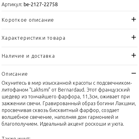
Артикул:
be-2127-22758
Короткое описание
Характеристики товара
Подсвечник
Тип товара
Bernardaud
Бренд
Наличие и доставка
Lakshmi
Коллекция
Описание
Франция
Страна производителя
Окунитесь в мир изысканной красоты с подсвечником-
Фарфор
Материал
литофаном "Lakhsmi" от Bernardaud. Этот французский
11,3см
Объем / Размер
шедевр из тончайшего фарфора, 11,3см, оживает при
зажжении свечи. Гравированный образ богини Лакшми,
просвечивая сквозь бисквитный фарфор, создает
волшебное свечение, наполняя дом гармонией и
благополучием. Идеальный акцент роскоши и уюта.
Также ищут: