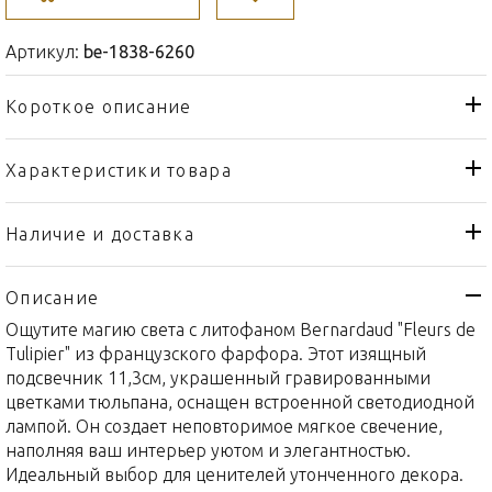
Артикул:
be-1838-6260
Короткое описание
Характеристики товара
Подсвечник
Тип товара
Bernardaud
Бренд
Наличие и доставка
Fleurs de Tulipier
Коллекция
Описание
Франция
Страна производителя
Ощутите магию света с литофаном Bernardaud "Fleurs de
Фарфор
Материал
Tulipier" из французского фарфора. Этот изящный
11,3см
Объем / Размер
подсвечник 11,3см, украшенный гравированными
цветками тюльпана, оснащен встроенной светодиодной
лампой. Он создает неповторимое мягкое свечение,
наполняя ваш интерьер уютом и элегантностью.
Идеальный выбор для ценителей утонченного декора.