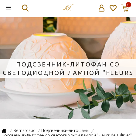
0
ПОДСВЕЧНИК-ЛИТОФАН СО
СВЕТОДИОДНОЙ ЛАМПОЙ "FLEURS
DE TULIPIER" 11,3СМ
Bernardaud
Подсвечники-литофаны
/
/
/
Подсвечник-Литофан со светодиодной лампой "Fleurs de Tulipier"