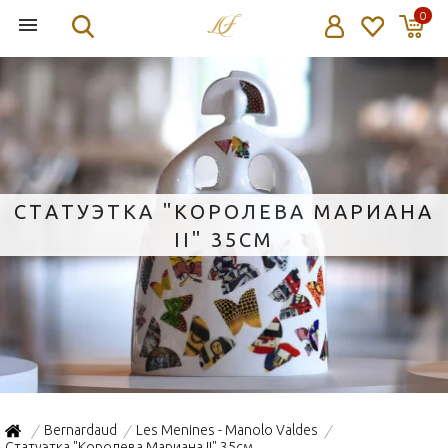
0
СТАТУЭТКА "КОРОЛЕВА МАРИАНА
II" 35СМ
Bernardaud
Les Menines - Manolo Valdes
/
/
/
Статуэтка "Королева Мариана II" 35см