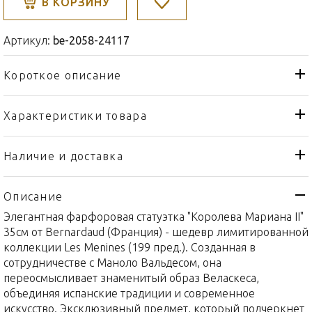
В КОРЗИНУ
Артикул:
be-2058-24117
Короткое описание
Характеристики товара
Статуэтка
Тип товара
Bernardaud
Бренд
Наличие и доставка
Les Menines
Коллекция
Описание
Франция
Страна производителя
Элегантная фарфоровая статуэтка "Королева Мариана II"
Фарфор
Материал
35см от Bernardaud (Франция) - шедевр лимитированной
35см
Объем / Размер
коллекции Les Menines (199 пред.). Созданная в
сотрудничестве с Маноло Вальдесом, она
переосмысливает знаменитый образ Веласкеса,
объединяя испанские традиции и современное
искусство. Эксклюзивный предмет, который подчеркнет