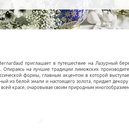
ernardaud приглашает в путешествие на Лазурный бере
в. Опираясь на лучшие традиции лиможских производи
ссической формы, главным акцентом в которой выступа
ный из белой эмали и настоящего золота, придает декору
о всей красе, очаровывая своим природным многообразием