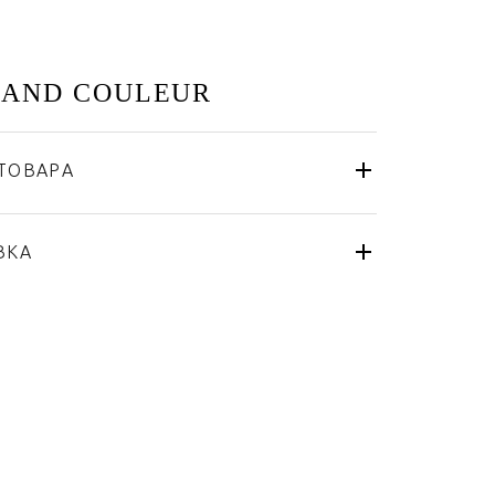
IAND COULEUR
ТОВАРА
Bernardaud
Франция
я
ВКА
Фарфор