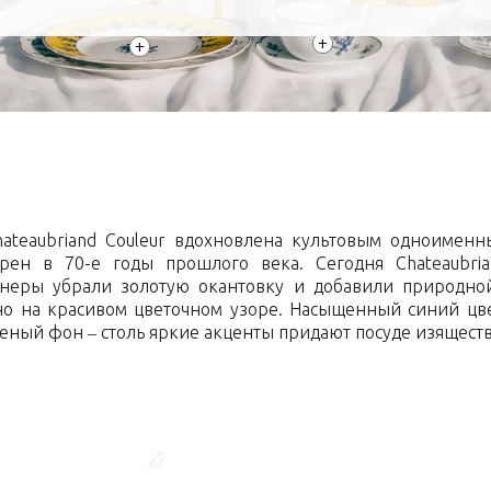
+
+
teaubriand Couleur вдохновлена культовым одноименн
рен в 70-е годы прошлого века. Сегодня Chateaubri
неры убрали золотую окантовку и добавили природно
но на красивом цветочном узоре. Насыщенный синий цве
еный фон – столь яркие акценты придают посуде изящест