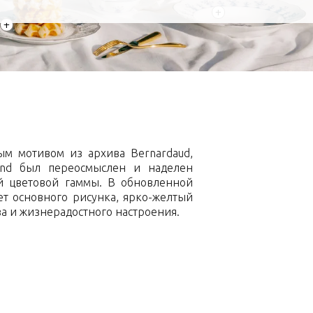
+
+
ым мотивом из архива Bernardaud,
and был переосмыслен и наделен
й цветовой гаммы. В обновленной
т основного рисунка, ярко-желтый
ва и жизнерадостного настроения.