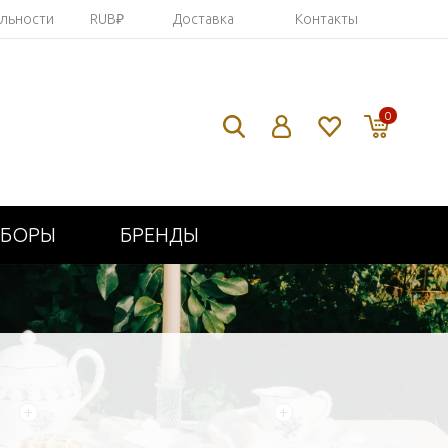
яльности
RUB₽
Доставка
Контакты
0
ИБОРЫ
БРЕНДЫ
+
+