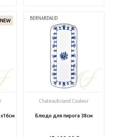
NEW
r
Chateaubriand Couleur
1х16см
Блюдо для пирога 38см