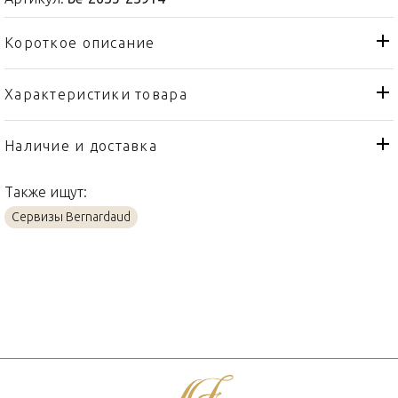
Короткое описание
Характеристики товара
Чашка
Тип товара
Bernardaud
Бренд
Наличие и доставка
Ecume Bleu
Коллекция
Также ищут:
Франция
Страна производителя
Сервизы Bernardaud
Фарфор
Материал
50мл
Объем / Размер