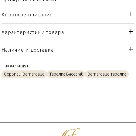
Короткое описание
Характеристики товара
Тарелка
Тип товара
Bernardaud
Бренд
Наличие и доставка
Ecume Noir
Коллекция
Также ищут:
Франция
Страна производителя
Сервизы Bernardaud
Тарелка Baccarat
Bernardaud тарелка
Фарфор
Материал
26см
Объем / Размер