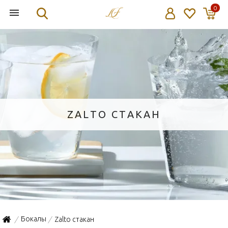
0
ZALTO CТАКАН
Бокалы
Zalto cтакан
/
/