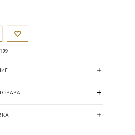
199
НИЕ
ТОВАРА
Ваза
Fürstenberg
ВКА
Alt-Fürstenberg Bunte Blume
Германия
я