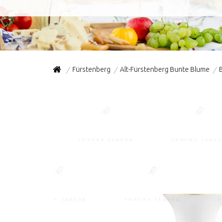
Fürstenberg
Alt-Fürstenberg Bunte Blume
/
/
/