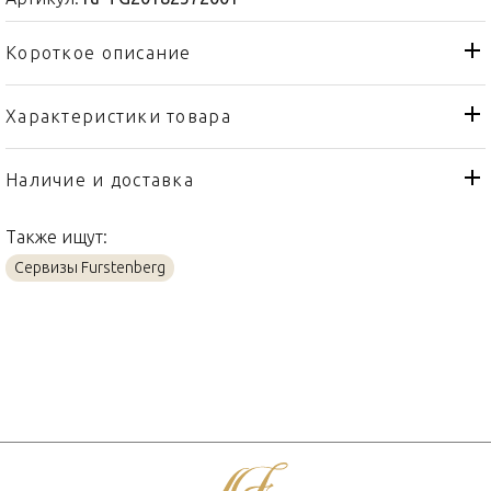
Короткое описание
Характеристики товара
Кружка
Тип товара
Fürstenberg
Бренд
Наличие и доставка
Datum Coloured
Коллекция
Также ищут:
Германия
Страна производителя
Сервизы Furstenberg
Фарфор
Материал
0,25л
Объем / Размер