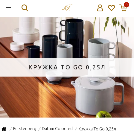
0
КРУЖКА TO GO 0,25Л
Fürstenberg
Datum Coloured
Кружка To Go 0,25л
/
/
/