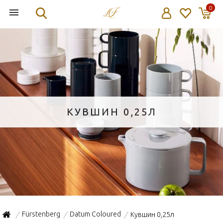
0
КУВШИН 0,25Л
Fürstenberg
Datum Coloured
Кувшин 0,25л
/
/
/