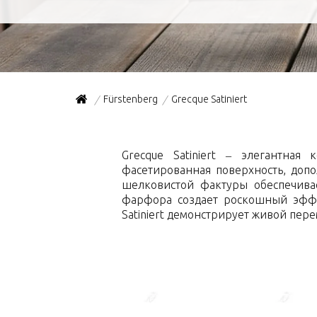
Fürstenberg
Grecque Satiniert
/
/
Grecque Satiniert – элегантная
фасетированная поверхность, доп
шелковистой фактуры обеспечивае
фарфора создает роскошный эффек
Satiniert демонстрирует живой пер