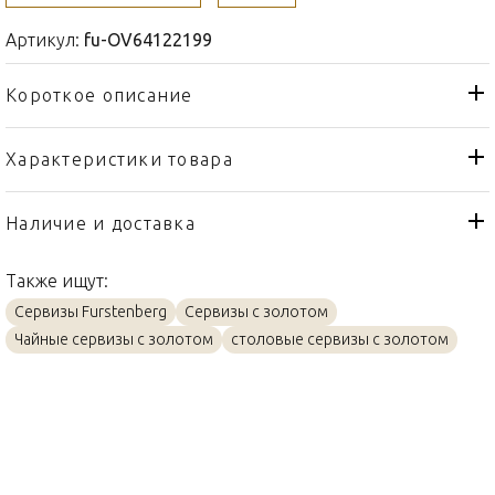
Артикул:
fu-OV64122199
Короткое описание
Характеристики товара
Блюдо
Тип товара
Fürstenberg
Бренд
Наличие и доставка
Alt-Fürstenberg Bunte Blume
Коллекция
Также ищут:
Германия
Страна производителя
Сервизы Furstenberg
Сервизы с золотом
Золото, Фарфор
Материал
Чайные сервизы с золотом
столовые сервизы с золотом
38см
Объем / Размер