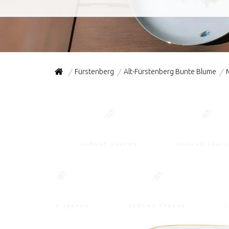
Fürstenberg
Alt-Fürstenberg Bunte Blume
/
/
/