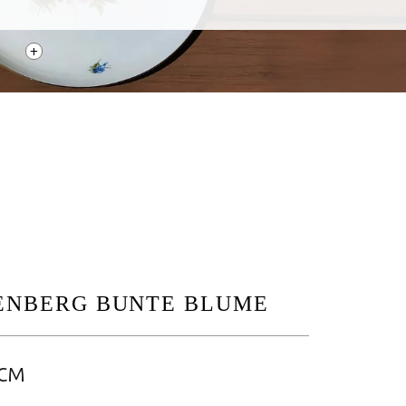
+
ENBERG BUNTE BLUME
см