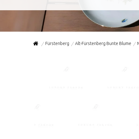
Fürstenberg
Alt-Fürstenberg Bunte Blume
/
/
/