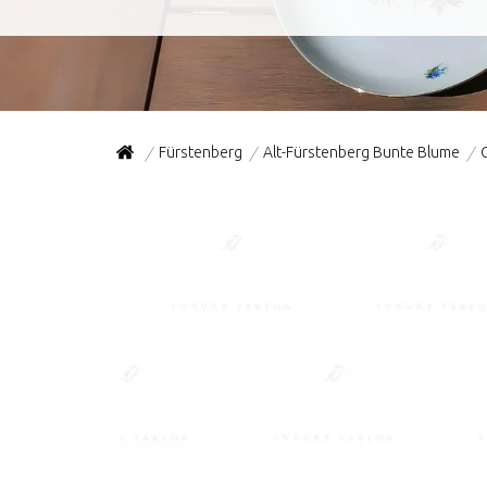
Fürstenberg
Alt-Fürstenberg Bunte Blume
/
/
/