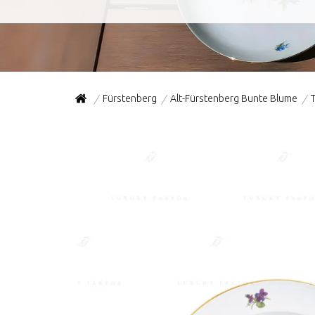
Fürstenberg
Alt-Fürstenberg Bunte Blume
/
/
/