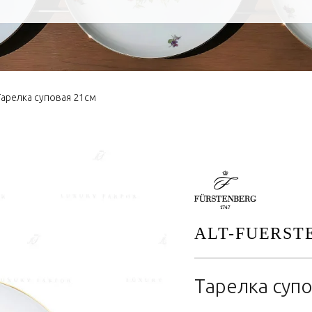
Тарелка суповая 21см
ALT-FUERST
Тарелка суп