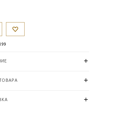
199
НИЕ
ТОВАРА
Тарелка
Fürstenberg
ВКА
Alt-Fürstenberg Bunte Blume
Германия
я