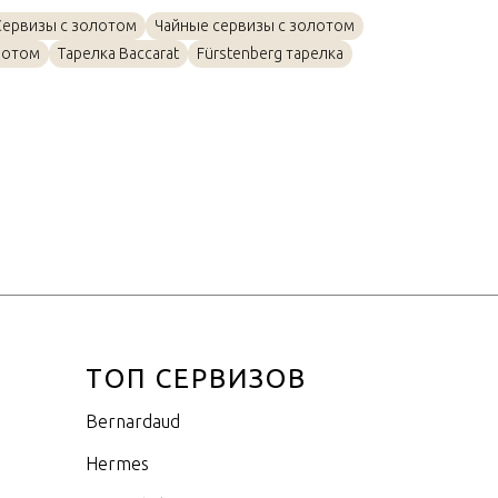
Золото, Фарфор
Сервизы с золотом
Чайные сервизы с золотом
21см
лотом
Тарелка Baccarat
Fürstenberg тарелка
ТОП СЕРВИЗОВ
Bernardaud
Hermes