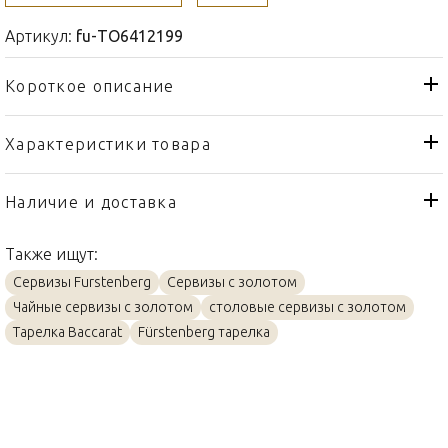
Артикул:
fu-TO6412199
Короткое описание
Характеристики товара
Тарелка
Тип товара
Fürstenberg
Бренд
Наличие и доставка
Alt-Fürstenberg Bunte Blume
Коллекция
Также ищут:
Германия
Страна производителя
Сервизы Furstenberg
Сервизы с золотом
Золото, Фарфор
Материал
Чайные сервизы с золотом
столовые сервизы с золотом
32см
Объем / Размер
Тарелка Baccarat
Fürstenberg тарелка