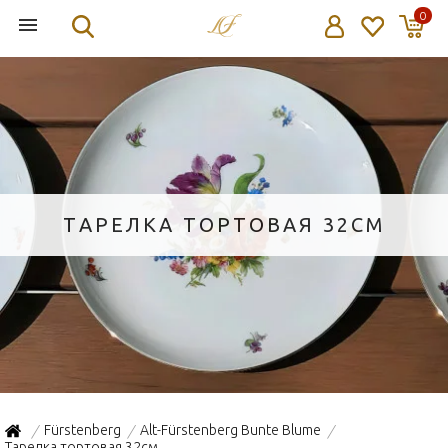
0
ТАРЕЛКА ТОРТОВАЯ 32СМ
Fürstenberg
Alt-Fürstenberg Bunte Blume
/
/
/
Тарелка тортовая 32см