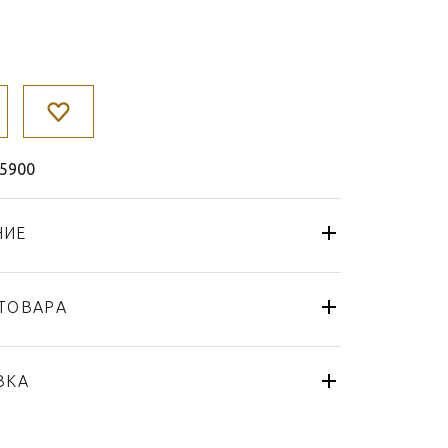
5900
НИЕ
ТОВАРА
Кружка
Fürstenberg
ВКА
Carlo Dal Bianco Este
Германия
я