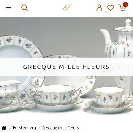
0
GRECQUE MILLE FLEURS
Fürstenberg
Grecque Mille Fleurs
/
/