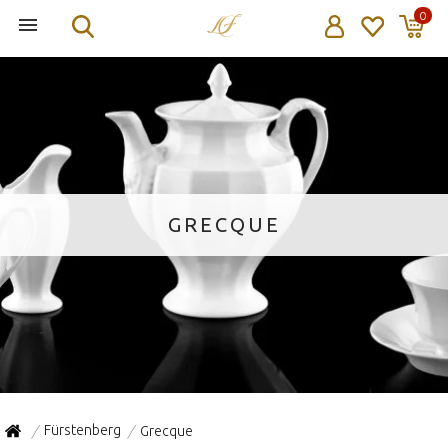
0
GRECQUE
Fürstenberg
Grecque
/
/