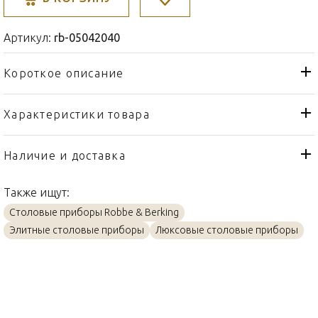
Артикул:
rb-05042040
Короткое описание
Характеристики товара
Ложка
Тип товара
Robbe & Berking
Бренд
Наличие и доставка
Alta
Коллекция
Также ищут:
Германия
Страна производителя
Столовые приборы Robbe & Berking
Золото, Посеребрение
Материал
Элитные столовые приборы
Люксовые столовые приборы
25,5см
Объем / Размер