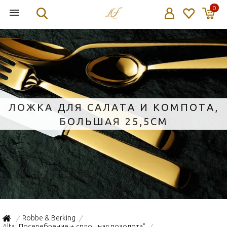
0
ЛОЖКА ДЛЯ САЛАТА И КОМПОТА,
БОЛЬШАЯ 25,5СМ
Robbe & Berking
/
/
Alta "Посеребрение + сплошная позолота"
/