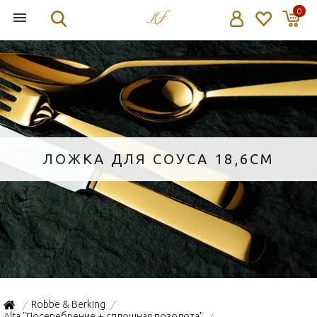
0
ЛОЖКА ДЛЯ СОУСА 18,6СМ
Robbe & Berking
/
/
Alta "Посеребрение + сплошная позолота"
/