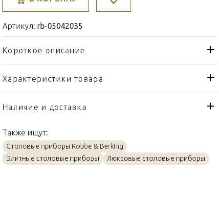
Артикул:
rb-05042035
Короткое описание
Характеристики товара
Ложка
Тип товара
Robbe & Berking
Бренд
Наличие и доставка
Alta
Коллекция
Также ищут:
Германия
Страна производителя
Столовые приборы Robbe & Berking
Посеребрение, Золото
Материал
Элитные столовые приборы
Люксовые столовые приборы
18,6см
Объем / Размер