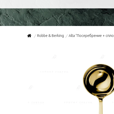
Robbe & Berking
Alta "Посеребрение + спл
/
/