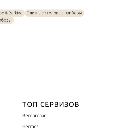
Золото, Посеребрение
e & Berking
Элитные столовые приборы
29см
иборы
ТОП СЕРВИЗОВ
Bernardaud
Hermes