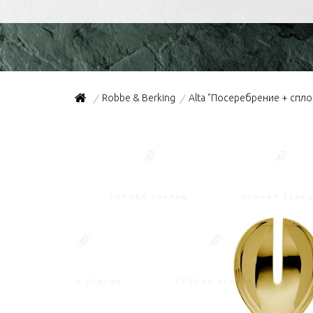
Robbe & Berking
Alta "Посеребрение + спл
/
/