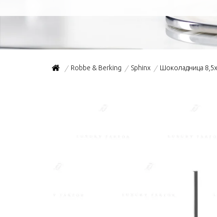
Robbe & Berking
Sphinx
Шоколадница 8,5x1
/
/
/