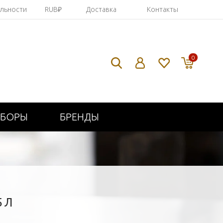
яльности
RUB₽
Доставка
Контакты
0
ИБОРЫ
БРЕНДЫ
5Л