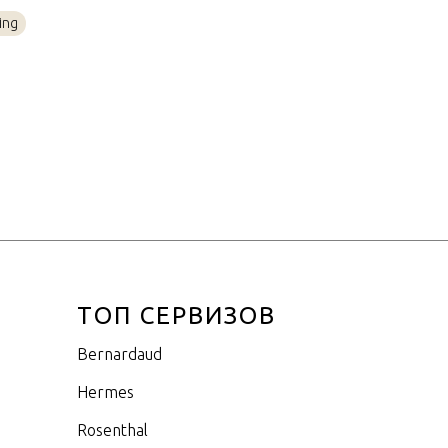
Посеребрение
ing
8,5x11,6см - 0,5л
ТОП СЕРВИЗОВ
Bernardaud
Hermes
Rosenthal