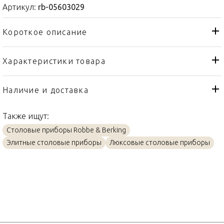
Артикул:
rb-05603029
Короткое описание
Характеристики товара
Вилка
Тип товара
Robbe & Berking
Бренд
Наличие и доставка
Arcade
Коллекция
Также ищут:
Германия
Страна производителя
Столовые приборы Robbe & Berking
Серебро
Материал
Элитные столовые приборы
Люксовые столовые приборы
18,4см
Объем / Размер