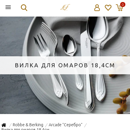
0
ВИЛКА ДЛЯ ОМАРОВ 18,4СМ
Robbe & Berking
Arcade "Серебро"
/
/
/
Вилка для омаров 18,4см