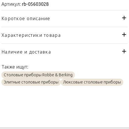
Артикул:
rb-05603028
Короткое описание
Характеристики товара
Вилка
Тип товара
Robbe & Berking
Бренд
Наличие и доставка
Arcade
Коллекция
Также ищут:
Германия
Страна производителя
Столовые приборы Robbe & Berking
Серебро
Материал
Элитные столовые приборы
Люксовые столовые приборы
13,9см
Объем / Размер