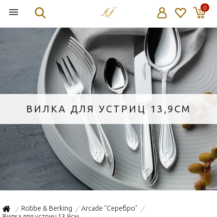
0
ВИЛКА ДЛЯ УСТРИЦ 13,9СМ
Robbe & Berking
Arcade "Серебро"
/
/
/
Вилка для устриц 13,9см