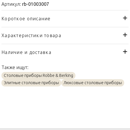
Артикул:
rb-01003007
Короткое описание
Характеристики товара
Ложка
Тип товара
Robbe & Berking
Бренд
Наличие и доставка
Ostfriesen
Коллекция
Также ищут:
Германия
Страна производителя
Столовые приборы Robbe & Berking
Серебро
Материал
Элитные столовые приборы
Люксовые столовые приборы
18см
Объем / Размер