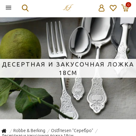
0
ДЕСЕРТНАЯ И ЗАКУСОЧНАЯ ЛОЖКА
18СМ
Robbe & Berking
Ostfriesen "Серебро"
/
/
/
Десертная и закусочная ложка 18см