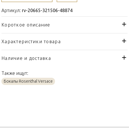
Артикул:
rv-20665-321506-48874
Короткое описание
Характеристики товара
Стакан
Тип товара
Rosenthal Versace
Бренд
Наличие и доставка
Medusa Lumiere Rhapsody
Коллекция
Также ищут:
Германия
Страна производителя
Бокалы Rosenthal Versace
Стекло
Материал
250мл
Объем / Размер