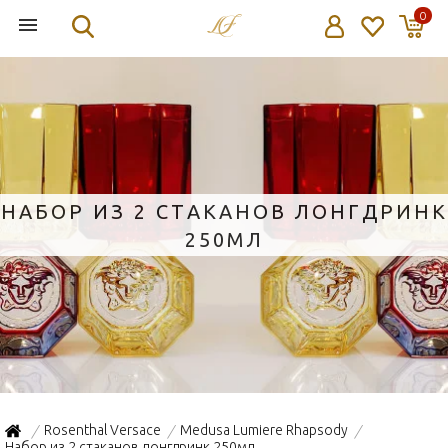
0
НАБОР ИЗ 2 СТАКАНОВ ЛОНГДРИНК
250МЛ
Rosenthal Versace
Medusa Lumiere Rhapsody
/
/
/
Набор из 2 стаканов лонгдринк 250мл