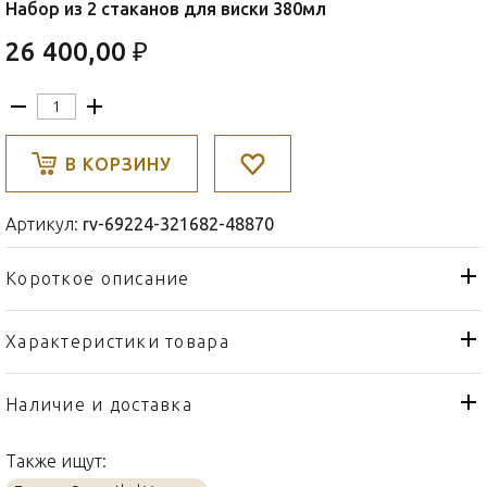
Набор из 2 стаканов для виски 380мл
26 400,00 ₽
В КОРЗИНУ
Артикул:
rv-69224-321682-48870
Короткое описание
Характеристики товара
Стакан
Тип товара
Rosenthal Versace
Бренд
Наличие и доставка
Le Jardin de Versace
Коллекция
Также ищут:
Германия
Страна производителя