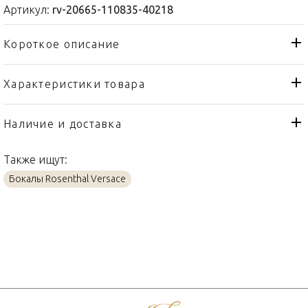
Артикул:
rv-20665-110835-40218
Короткое описание
Характеристики товара
Бокал
Тип товара
Rosenthal Versace
Бренд
Наличие и доставка
Medusa Lumière
Коллекция
Также ищут:
Германия
Страна производителя
Бокалы Rosenthal Versace
Стекло
Материал
870мл
Объем / Размер