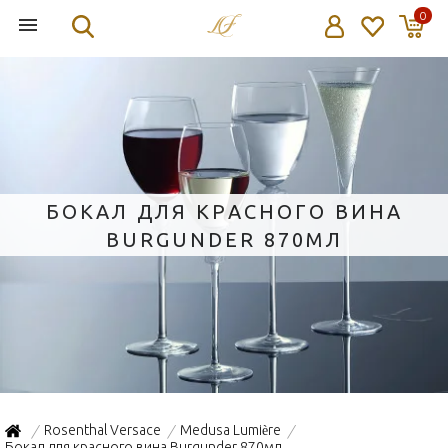
0
БОКАЛ ДЛЯ КРАСНОГО ВИНА
BURGUNDER 870МЛ
Rosenthal Versace
Medusa Lumière
/
/
/
Бокал для красного вина Burgunder 870мл