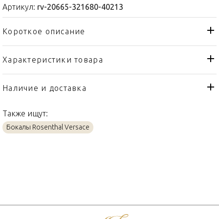
Артикул:
rv-20665-321680-40213
Короткое описание
Характеристики товара
Бокал
Тип товара
Rosenthal Versace
Бренд
Наличие и доставка
Medusa Lumière Haze
Коллекция
Также ищут:
Германия
Страна производителя
Бокалы Rosenthal Versace
Стекло
Материал
990мл
Объем / Размер