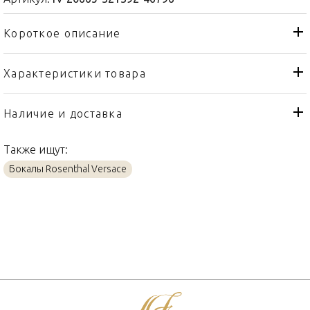
Короткое описание
Характеристики товара
Графин
Тип товара
Rosenthal Versace
Бренд
Наличие и доставка
Medusa Lumiere Haze
Коллекция
Также ищут:
Германия
Страна производителя
Бокалы Rosenthal Versace
Стекло
Материал
800мл
Объем / Размер