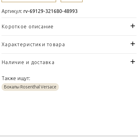
Артикул:
rv-69129-321680-48993
Короткое описание
Характеристики товара
Бокал
Тип товара
Rosenthal Versace
Бренд
Наличие и доставка
Medusa Lumière Haze 2nd
Коллекция
Edition
Также ищут:
Германия
Страна производителя
Бокалы Rosenthal Versace
Стекло
Материал
300мл
Объем / Размер