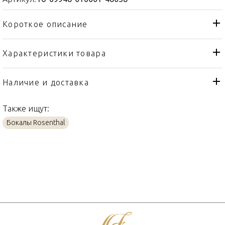
Короткое описание
Характеристики товара
Бокал
Тип товара
Rosenthal
Бренд
Наличие и доставка
TAC
Коллекция
Также ищут:
Германия
Страна производителя
Бокалы Rosenthal
Хрусталь
Материал
650мл
Объем / Размер